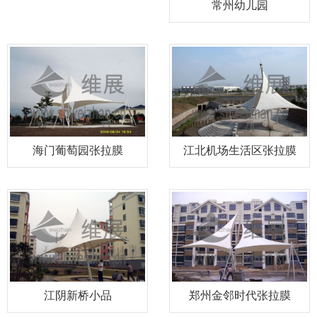
常州幼儿园
海门葡萄园张拉膜
江北机场生活区张拉膜
江阴新桥小品
郑州金邻时代张拉膜