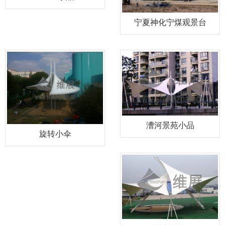
宁夏神化宁煤观景台
漕河景苑小品
旋转小伞