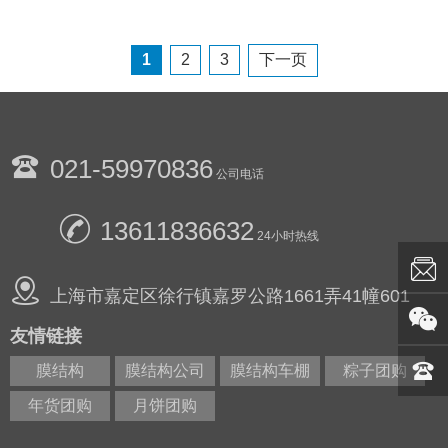
1
2
3
下一页
021-59970836
公司电话
13611836632
24小时热线
上海市嘉定区徐行镇嘉罗公路1661弄41幢601
友情链接
膜结构
膜结构公司
膜结构车棚
粽子团购
年货团购
月饼团购