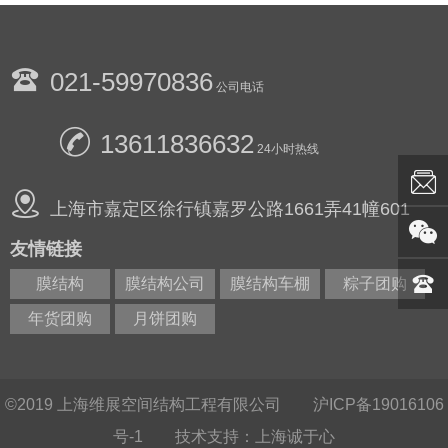
021-59970836
公司电话
13611836632
24小时热线
上海市嘉定区徐行镇嘉罗公路1661弄41幢601
友情链接
膜结构
膜结构公司
膜结构车棚
粽子团购
年货团购
月饼团购
©2019
上海维展空间结构工程有限公司
沪ICP备19016106
号-1
技术支持：上海诚于心