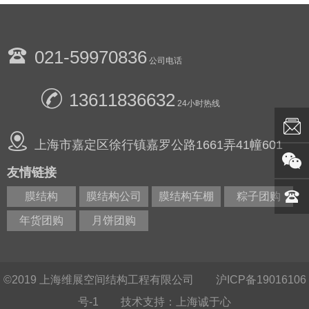
021-59970836
公司电话
13611836632
24小时热线
上海市嘉定区徐行镇嘉罗公路1661弄41幢601
友情链接
膜结构
膜结构公司
膜结构车棚
粽子团购
年货团购
月饼团购
©2019
上海维展空间结构工程有限公司
沪ICP备19016106
号-1
技术支持：上海诚于心