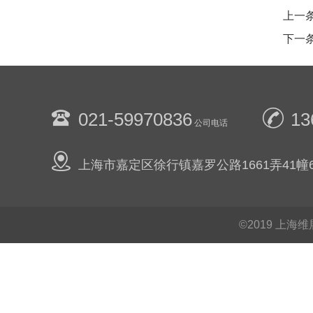
上一
下一
021-59970836
13
公司电话
上海市嘉定区徐行镇嘉罗公路1661弄41幢6
©2019
上海维