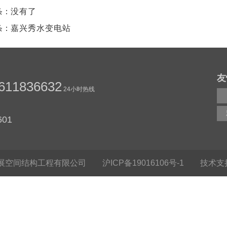
条：
没有了
条：
嘉兴秀水变电站
友
611836632
24小时热线
01
展空间结构工程有限公司
沪ICP备19016106号-1
技术支